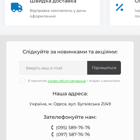
Швидка доставка
О
Відправка замовлень у день
Ін
оформлення
по
Слідкуйте за новинками та акціями:
Підпишіться
Я прочитав
Умови обслуговування
і згоден з вимогами
Наша адреса:
Україна, м. Одеса, вул. Бугаївська 21/49
Зателефонуйте нам:
(095) 589-76-76
(097) 587-76-76