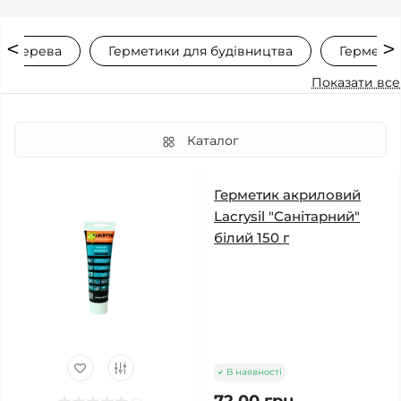
ля дерева
Герметики для будівництва
Герметик
Показати все
Каталог
Герметик акриловий
Lacrysil "Санітарний"
білий 150 г
В наявності