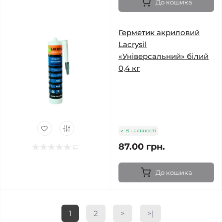
До кошика
Герметик акриловий
Lacrysil
«Універсальний» білий
0,4 кг
В наявності
87.00 грн.
До кошика
1
2
>
>|