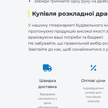
Завжди тримайте одну руку на драбин
Купівля розкладної др
У нашому гіпермаркеті будівельного і
пропонуємо продукцію високої якості 
враховуючи ваші потреби та бюджет.
Не забувайте, що правильний вибір ро
Завітайте до нас, щоб ознайомитися з 
Швидка
Оптові ціни
доставка
Індивідуальні
умови для
Відправка
постійних
замовлень у
клієнтів
день
оформлення