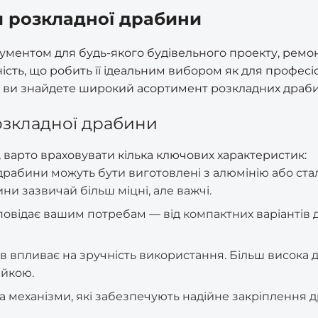
 розкладної драбини
ументом для будь-якого будівельного проекту, ремон
цність, що робить її ідеальним вибором як для професіо
у ви знайдете широкий асортимент розкладних драби
озкладної драбини
 варто враховувати кілька ключових характеристик:
 драбини можуть бути виготовлені з алюмінію або стал
ини зазвичай більш міцні, але важчі.
дповідає вашим потребам — від компактних варіантів 
енів впливає на зручність використання. Більш висока
ійкою.
 на механізми, які забезпечують надійне закріплення