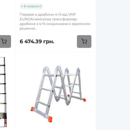
В наявності
Переваги драбини 4×5 від VMF
EUROАлюмінієва трансформер-
драбина з 4×5 сходинками є відмінним
рішення..
6 474.39 грн.