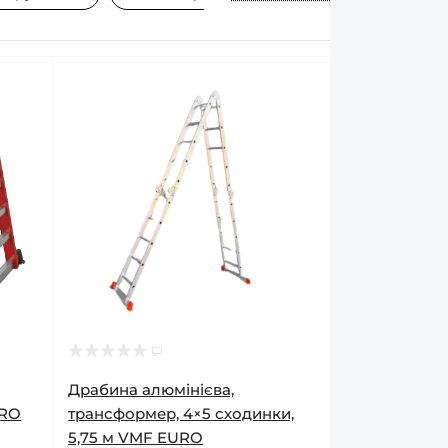
Драбина алюмінієва,
URO
трансформер, 4×5 сходинки,
5,75 м VMF EURO