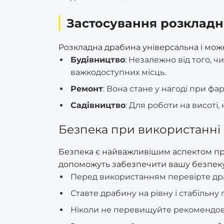
Застосування розкладно
Розкладна драбина універсальна і може
Будівництво
: Незалежно від того, 
важкодоступних місць.
Ремонт
: Вона стане у нагоді при фар
Садівництво
: Для роботи на висоті,
Безпека при використанні
Безпека є найважливішим аспектом при 
допоможуть забезпечити вашу безпеку
Перед використанням перевірте дра
Ставте драбину на рівну і стабільну
Ніколи не перевищуйте рекомендова