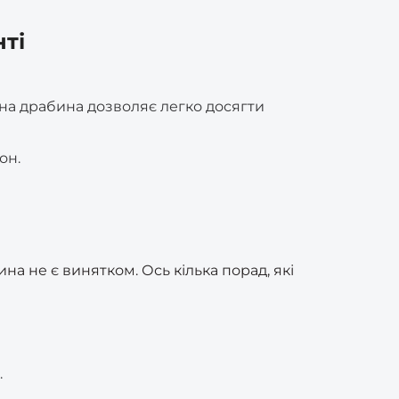
ті
адна драбина дозволяє легко досягти
он.
а не є винятком. Ось кілька порад, які
.