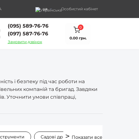
A
ua
Особистий кабінет
(095) 589-76-76
0
(097) 587-76-76
0.00 грн.
Замовити дзвінок
сть і безпеку під час роботи на
івельних компаній та бригад. Завдяки
в. Уточнити умови співпраці,
нструменти
Садові драбини
Стремянки
У
Показати все