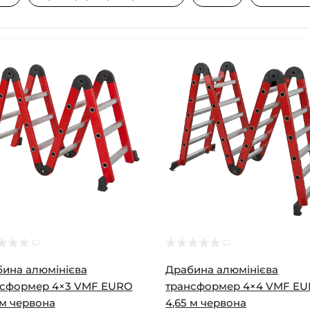
ина алюмінієва
Драбина алюмінієва
нсформер 4×3 VMF EURO
трансформер 4×4 VMF E
 м червона
4,65 м червона