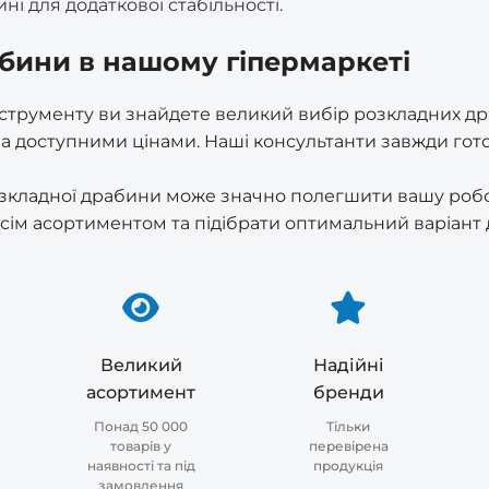
і для додаткової стабільності.
абини в нашому гіпермаркеті
нструменту ви знайдете великий вибір розкладних др
за доступними цінами. Наші консультанти завжди гот
зкладної драбини може значно полегшити вашу робот
усім асортиментом та підібрати оптимальний варіант 
Великий
Надійні
асортимент
бренди
Понад 50 000
Тільки
товарів у
перевірена
наявності та під
продукція
замовлення