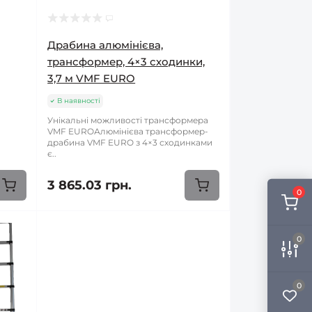
Драбина алюмінієва,
трансформер, 4×3 сходинки,
3,7 м VMF EURO
В наявності
Унікальні можливості трансформера
VMF EUROАлюмінієва трансформер-
драбина VMF EURO з 4×3 сходинками
є..
3 865.03 грн.
0
0
0