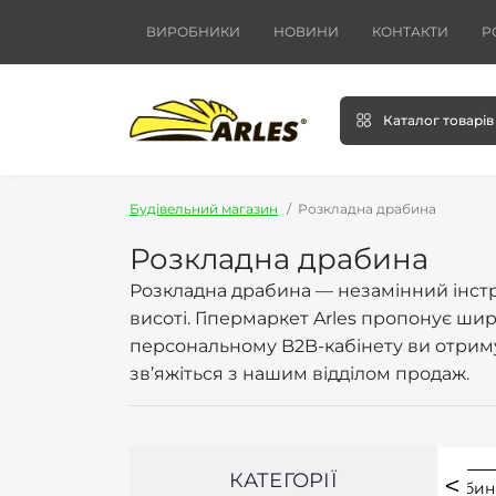
ВИРОБНИКИ
НОВИНИ
КОНТАКТИ
Р
Каталог товарів
Будівельний магазин
Розкладна драбина
Розкладна драбина
Розкладна драбина — незамінний інстру
висоті. Гіпермаркет Arles пропонує ши
персональному B2B-кабінету ви отримує
зв’яжіться з нашим відділом продаж.
КАТЕГОРІЇ
ієві драбини
Висувні драбини
Секційні драби