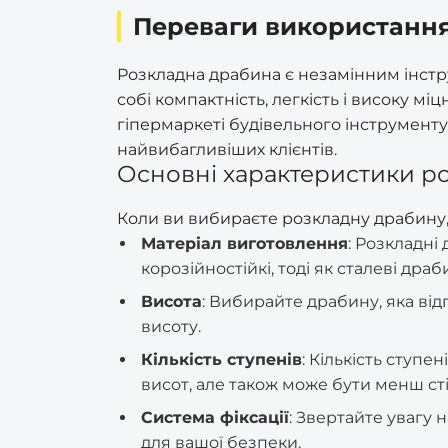
Мэттем (врізні)
Сітка заборна пластикова
ШЕРЛОК (серцевини)
Степлер
Переваги використання
Петлі
Yuni (ручки)
Премиум (врізні)
Сітка затіняюча
Стусло
Різне
Розкладна драбина є незамінним інстр
Ручки дверні різні
Украина (врізні)
собі компактність, легкість і високу мі
Сітка москитна
Трос каналізаційний
гіпермаркеті будівельного інструмент
Ручки на металопластикові
(сантехнічний)
Шерлок (врізні)
найвибагливіших клієнтів.
вікна/двері
Сітка шпалерна (огіркова)
Основні характеристики р
для підтримки рослин
Труборіз RapidE
Эльбор (врізні)
Україна (ручки)
Коли ви вибираєте розкладну драбину,
Тенти
Цвяходери та ломи
Матеріал виготовлення
: Розкладні
корозійностійкі, тоді як сталеві драб
Щітки по металу ручні
Висота
: Вибирайте драбину, яка ві
висоту.
Кількість ступенів
: Кількість ступ
висот, але також може бути менш ст
Система фіксації
: Звертайте увагу
для вашої безпеки.