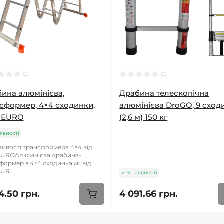
ина алюмінієва,
Драбина телескопічна
сформер, 4×4 сходинки,
алюмінієва DroGO, 9 сход
 EURO
(2,6 м) 150 кг
явності
ивості трансформера 4×4 від
UROАлюмінієва драбина-
формер з 4×4 сходинками від
UR..
В наявності
4.50 грн.
4 091.66 грн.