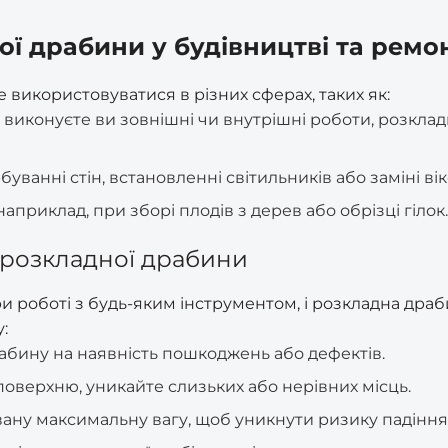
ї драбини у будівництві та ремон
 використовуватися в різних сферах, таких як:
чи виконуєте ви зовнішні чи внутрішні роботи, розкл
буванні стін, встановленні світильників або заміні вік
 наприклад, при зборі плодів з дерев або обрізці гілок.
 розкладної драбини
роботі з будь-яким інструментом, і розкладна драбин
:
бину на наявність пошкоджень або дефектів.
 поверхню, уникайте слизьких або нерівних місць.
ну максимальну вагу, щоб уникнути ризику падіння