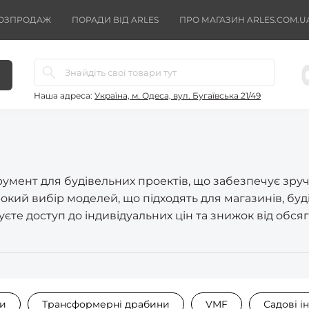
ОЗПРОДАЖ
ПОРАДИ ВІД ARLES
ПРО МАГАЗИН ARLES.COM.U
Наша адреса:
Україна, м. Одеса, вул. Бугаївська 21/49
мент для будівельних проектів, що забезпечує зручні
рокий вибір моделей, що підходять для магазинів, буд
те доступ до індивідуальних цін та знижок від обсягі
ни
Трансформерні драбини
VMF
Садові і