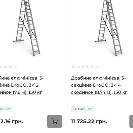
ина алюмінієва, 3-
Драбина алюмінієва, 3-
ійна DroGO, 3×12
секційна DroGO, 3×14
нок (7,6 м), 150 кг
сходинок (8,74 м), 150 кг
явності
В наявності
2.16 грн.
11 725.22 грн.