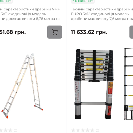
явності
В наявності
чні характеристики драбини VMF
Технічні характеристики драбин
3×11 сходинокЦя модель
EURO 3×12 сходинокЦя модель
ни досягає висоти 6,76 метра та..
драбини має висоту 7,6 метра при
51.68 грн.
11 633.62 грн.