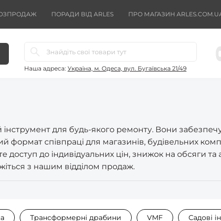
ОЗПРОДАЖ
ПОРАДИ ВІД ARLES
ПРО МАГАЗИН ARLES.COM.U
Наша адреса:
Україна, м. Одеса, вул. Бугаївська 21/49
інструмент для будь-якого ремонту. Вони забезпечую
ний формат співпраці для магазинів, будівельних комп
 доступ до індивідуальних цін, знижок на обсяги та а
яжіться з нашим відділом продаж.
на
Трансформерні драбини
VMF
Садові і