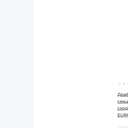
Драб
секц
сход
EUR