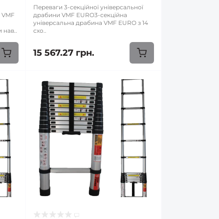
Переваги 3-секційної універсальної
и VMF
драбини VMF EURO3-секційна
універсальна драбина VMF EURO з 14
 нав..
схо..
15 567.27 грн.