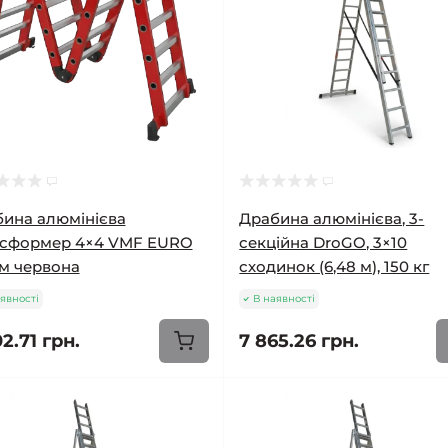
ина алюмінієва
Драбина алюмінієва, 3-
нсформер 4×4 VMF EURO
секційна DroGO, 3×10
 м червона
сходинок (6,48 м), 150 кг
явності
В наявності
2.71 грн.
7 865.26 грн.