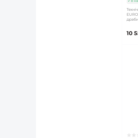
В на
Техні
EURO 
драби
10 5