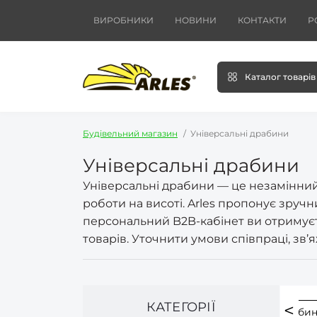
ВИРОБНИКИ
НОВИНИ
КОНТАКТИ
Р
Каталог товарів
Будівельний магазин
Універсальні драбини
Універсальні драбини
Універсальні драбини — це незамінний 
роботи на висоті. Arles пропонує зруч
персональний B2B-кабінет ви отримуєте
товарів. Уточнити умови співпраці, зв’
КАТЕГОРІЇ
рабини
Трисекційна драбина
Розкладна драби