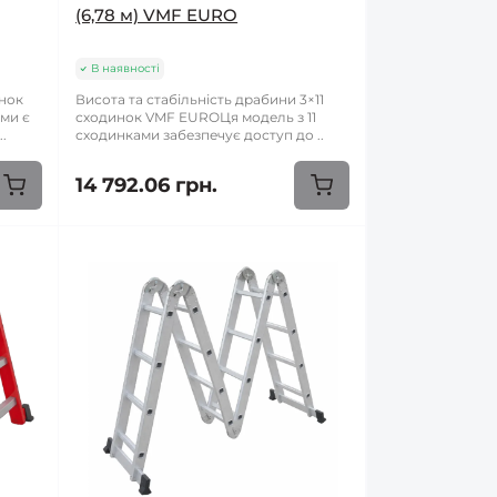
(6,78 м) VMF EURO
В наявності
инок
Висота та стабільність драбини 3×11
ми є
сходинок VMF EUROЦя модель з 11
..
сходинками забезпечує доступ до ..
14 792.06 грн.