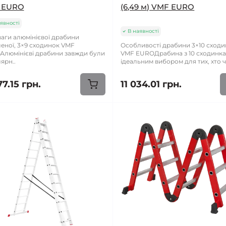
 EURO
(6,49 м) VMF EURO
явності
В наявності
аги алюмінієвої драбини
еної, 3×9 сходинок VMF
Особливості драбини 3×10 сход
люмінієві драбини завжди були
VMF EUROДрабина з 10 сходинка
ярн..
ідеальним вибором для тих, хто ч
77.15 грн.
11 034.01 грн.