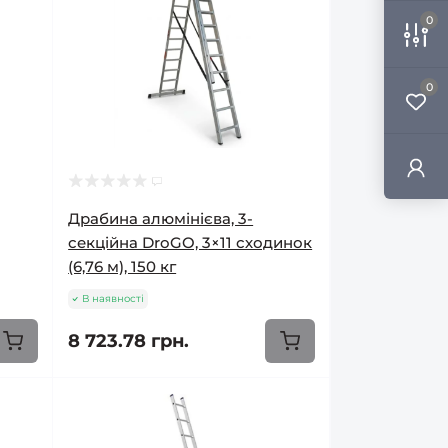
0
0
Драбина алюмінієва, 3-
секційна DroGO, 3×11 сходинок
(6,76 м), 150 кг
В наявності
8 723.78 грн.