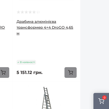
Драбина алюмінієва
URO
трансформер 4×4 DroGO 4,65
м
В наявності
5 151.12 грн.
0