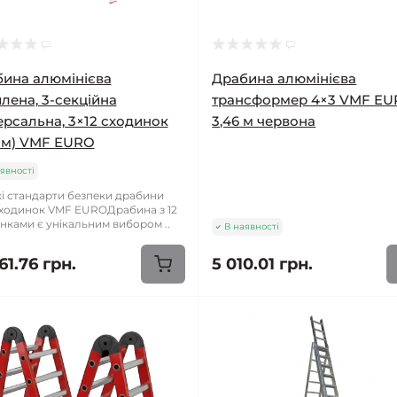
ина алюмінієва
Драбина алюмінієва
лена, 3-секційна
трансформер 4×3 VMF E
ерсальна, 3×12 сходинок
3,46 м червона
2 м) VMF EURO
явності
і стандарти безпеки драбини
сходинок VMF EUROДрабина з 12
нками є унікальним вибором ..
В наявності
61.76 грн.
5 010.01 грн.