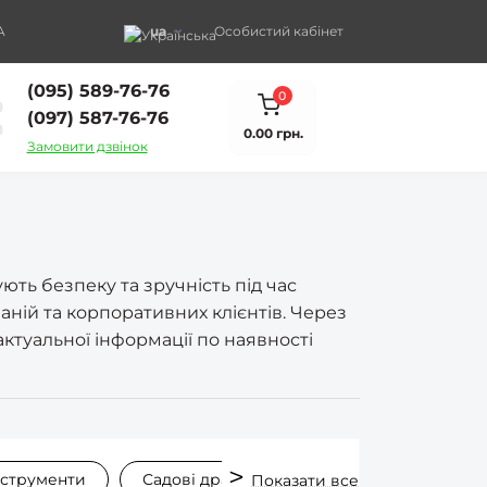
A
ua
Особистий кабінет
(095) 589-76-76
0
(097) 587-76-76
0.00 грн.
Замовити дзвінок
ть безпеку та зручність під час
аній та корпоративних клієнтів. Через
ктуальної інформації по наявності
нструменти
Садові драбини
Стремянки
Д
Показати все