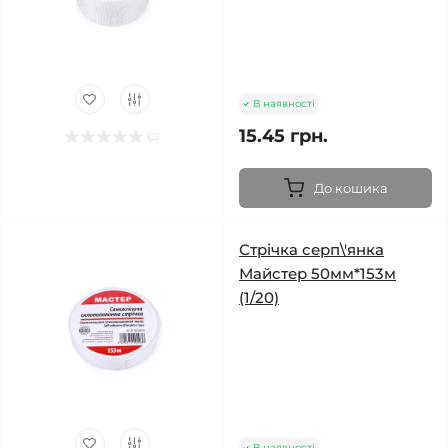
В наявності
15.45 грн.
До кошика
Стрічка серп\'янка
Майстер 50мм*153м
(1/20)
В наявності