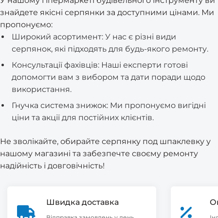
У нашому гіпермаркеті будівельного інструменту ви
знайдете якісні серпянки за доступними цінами. Ми
пропонуємо:
Широкий асортимент: У нас є різні види
серпянок, які підходять для будь-якого ремонту.
Консультації фахівців: Наші експерти готові
допомогти вам з вибором та дати поради щодо
використання.
Гнучка система знижок: Ми пропонуємо вигідні
ціни та акції для постійних клієнтів.
Не зволікайте, обирайте серпянку под шпаклевку у
нашому магазині та забезпечте своєму ремонту
надійність і довговічність!
Швидка доставка
О
Відправка замовлень у день
Ін