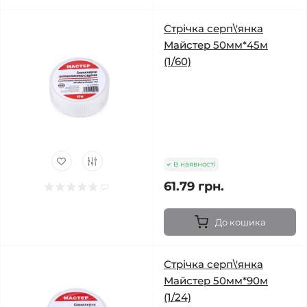
Стрічка серп\'янка
Майстер 50мм*45м
(1/60)
В наявності
61.79 грн.
До кошика
Стрічка серп\'янка
Майстер 50мм*90м
(1/24)