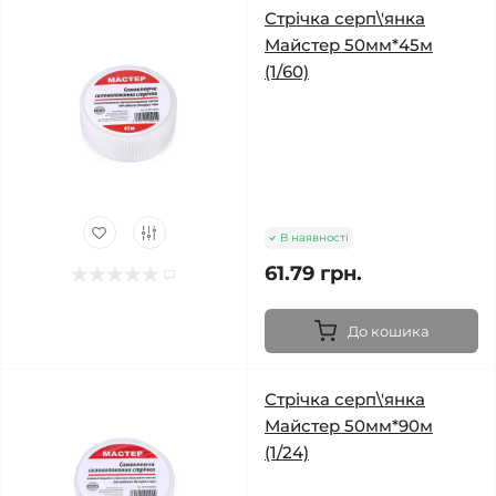
Стрічка серп\'янка
Майстер 50мм*45м
(1/60)
В наявності
61.79 грн.
До кошика
Стрічка серп\'янка
Майстер 50мм*90м
(1/24)