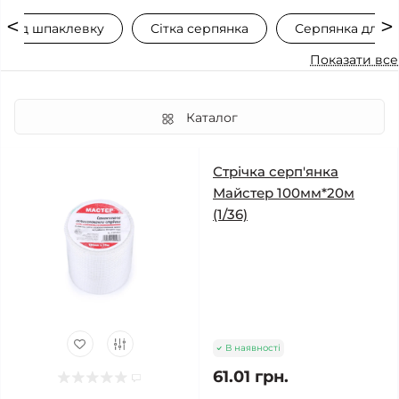
 под шпаклевку
Сітка серпянка
Серпянка для г
Показати все
Каталог
Стрічка серп'янка
Майстер 100мм*20м
(1/36)
В наявності
61.01 грн.