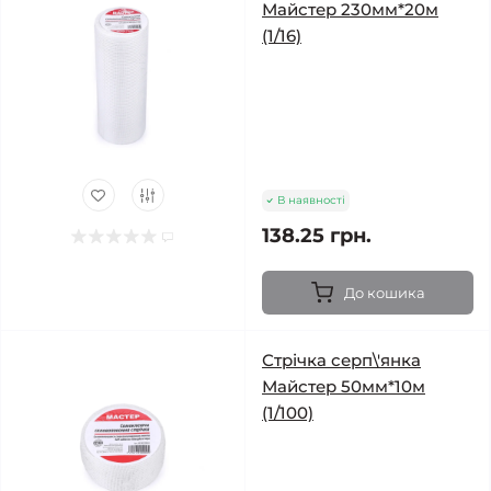
Майстер 230мм*20м
(1/16)
В наявності
138.25 грн.
До кошика
Стрічка серп\'янка
Майстер 50мм*10м
(1/100)