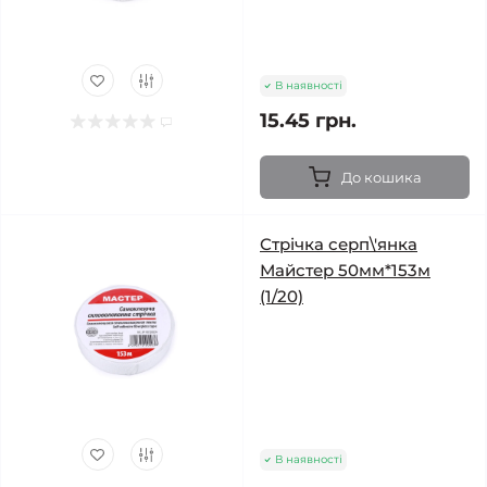
В наявності
15.45 грн.
До кошика
Стрічка серп\'янка
Майстер 50мм*153м
(1/20)
В наявності