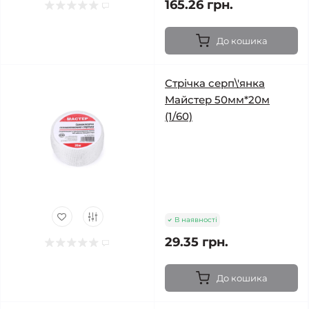
165.26 грн.
До кошика
Стрічка серп\'янка
Майстер 50мм*20м
(1/60)
В наявності
29.35 грн.
До кошика