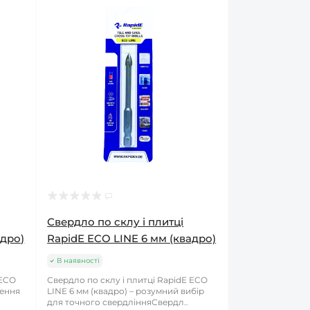
Свердло по склу і плитці
адро)
RapidE ECO LINE 6 мм (квадро)
В наявності
 ECO
Свердло по склу і плитці RapidE ECO
шення
LINE 6 мм (квадро) – розумний вибір
для точного свердлінняСвердл..