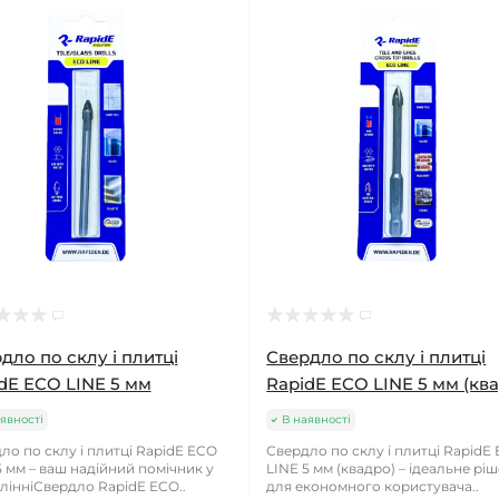
дло по склу і плитці
Свердло по склу і плитці
dE ECO LINE 5 мм
RapidE ECO LINE 5 мм (кв
явності
В наявності
ло по склу і плитці RapidE ECO
Свердло по склу і плитці RapidE
5 мм – ваш надійний помічник у
LINE 5 мм (квадро) – ідеальне рі
лінніСвердло RapidE ECO..
для економного користувача..