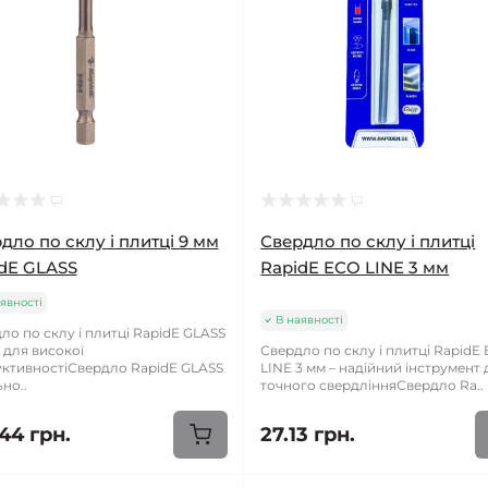
дло по склу і плитці 9 мм
Свердло по склу і плитці
dE GLASS
RapidE ECO LINE 3 мм
явності
В наявності
ло по склу і плитці RapidE GLASS
– для високої
Свердло по склу і плитці RapidE
ктивностіСвердло RapidE GLASS
LINE 3 мм – надійний інструмент 
но..
точного свердлінняСвердло Ra..
44 грн.
27.13 грн.