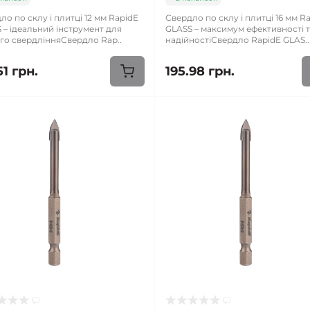
ло по склу і плитці 12 мм RapidE
Свердло по склу і плитці 16 мм R
 – ідеальний інструмент для
GLASS – максимум ефективності 
го свердлінняСвердло Rap..
надійностіСвердло RapidE GLAS..
51 грн.
195.98 грн.