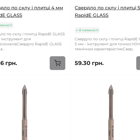
дло по склу і плитці 4 мм
Свердло по склу і плитці 
dE GLASS
RapidE GLASS
явності
В наявності
ло по склу і плитці RapidE GLASS
– інструмент для
Свердло по склу і плитці RapidE
сіоналівСвердло RapidE GLASS
5 мм – інструмент для точностіО
а..
технічних характеристикСвер..
6 грн.
59.30 грн.