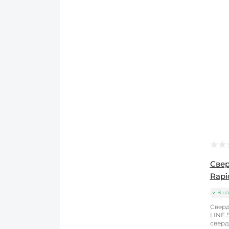
Свер
Rapi
В на
Сверд
LINE 
сверд