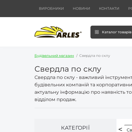
ВИРОБНИКИ
НОВИНИ
КОНТАКТИ
Р
Каталог товарів
Будівельний магазин
Свердла по склу
Свердла по склу
Свердла по склу - важливий інструмент 
будівельних компаній та корпоративних 
актуальну інформацію про наявність тов
відділом продаж.
КАТЕГОРІЇ
Свердла по кераміці
Сверла по кафелю
Св