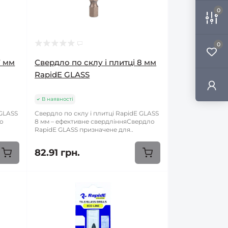
0
0
7 мм
Свердло по склу і плитці 8 мм
RapidE GLASS
В наявності
 GLASS
Свердло по склу і плитці RapidE GLASS
ло
8 мм – ефективне свердлінняСвердло
RapidE GLASS призначене для..
82.91 грн.