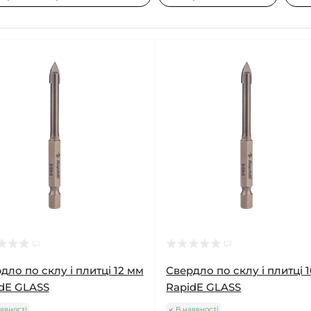
дло по склу і плитці 12 мм
Свердло по склу і плитці 
dE GLASS
RapidE GLASS
явності
В наявності