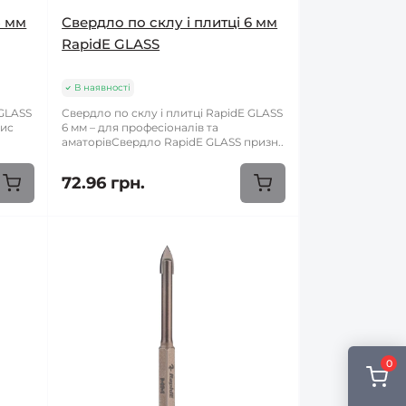
5 мм
Свердло по склу і плитці 6 мм
RapidE GLASS
В наявності
 GLASS
Свердло по склу і плитці RapidE GLASS
пис
6 мм – для професіоналів та
аматорівСвердло RapidE GLASS призн..
72.96 грн.
0