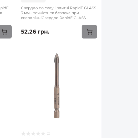
apidE
Свердло по склу і плитці RapidE GLASS
та
3 мм – точність та безпека при
свердлінніСвердло RapidE GLASS ..
52.26 грн.