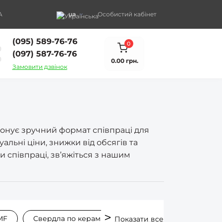
A
ua
Особистий кабінет
(095) 589-76-76
0
(097) 587-76-76
0.00 грн.
Замовити дзвінок
опонує зручний формат співпраці для
альні ціни, знижки від обсягів та
и співпраці, зв’яжіться з нашим
MF
Свердла по кераміці
Сверла по кафелю
Показати все