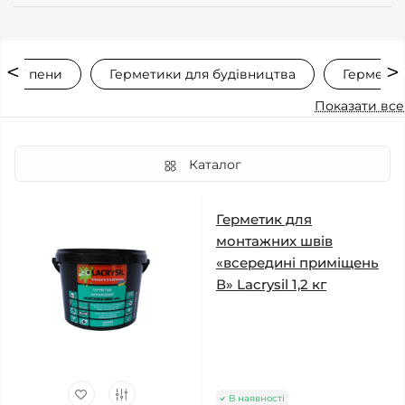
жної пени
Герметики для будівництва
Герметик
Показати все
Каталог
Герметик для
монтажних швів
«всередині приміщень
В» Lacrysil 1,2 кг
В наявності