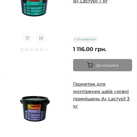
В» Lacrysil 7 кг
В наявності
1 116.00 грн.
До кошика
Герметик для
монтажних швів «зовні
приміщень А» Lacrysil 3
кг