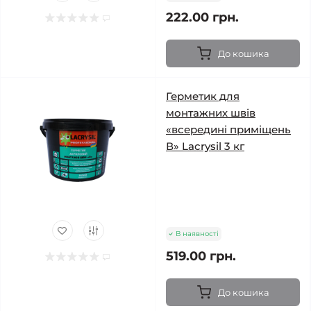
222.00 грн.
До кошика
Герметик для
монтажних швів
«всередині приміщень
В» Lacrysil 3 кг
В наявності
519.00 грн.
До кошика