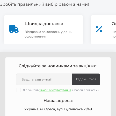
Зробіть правильний вибір разом з нами!
Швидка доставка
О
Відправка замовлень у день
Ін
оформлення
по
Слідкуйте за новинками та акціями:
Підпишіться
Я прочитав
Умови обслуговування
і згоден з вимогами
Наша адреса:
Україна, м. Одеса, вул. Бугаївська 21/49