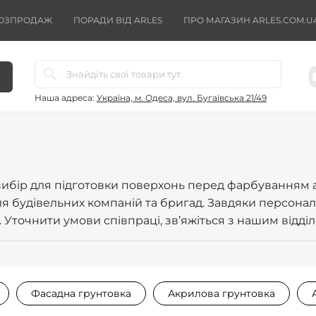
ОЗПРОДАЖ
ПОРАДИ ВІД ARLES
ПРО МАГАЗИН ARLES.COM.U
Наша адреса:
Україна, м. Одеса, вул. Бугаївська 21/49
 вибір для підготовки поверхонь перед фарбуванням
я будівельних компаній та бригад. Завдяки персонал
. Уточнити умови співпраці, зв’яжіться з нашим відді
Фасадна грунтовка
Акрилова грунтовка