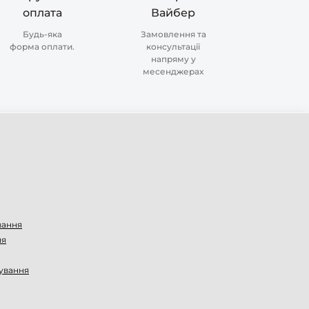
оплата
Вайбер
Будь-яка
Замовлення та
форма оплати.
консультації
напряму у
месенджерах
вання
ня
ування