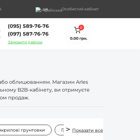
A
ua
Особистий кабінет
(095) 589-76-76
0
(097) 587-76-76
0.00 грн.
Замовити дзвінок
 або облицюванням. Магазин Arles
ьному B2B-кабінету, ви отримуєте
лом продаж.
Акрилові грунтовки
Грунтовка для стін
Глибоко
Показати все