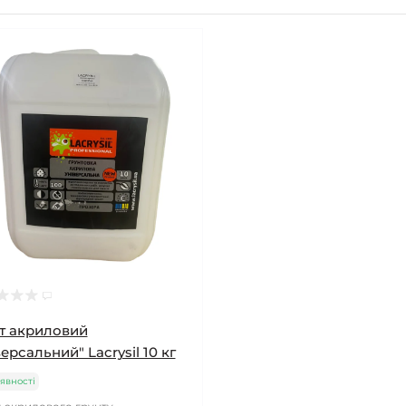
т акриловий
версальний" Lacrysil 10 кг
явності