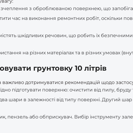
увагу:
 зчеплення з оброблюваною поверхнею, що запобігає
ити час на виконання ремонтних робіт, оскільки пов
е містять шкідливих речовин, що робить їх безпечним
истання на різних матеріалах та в різних умовах (вну
вувати грунтовку 10 літрів
 важливо дотримуватися рекомендацій щодо застосув
но підготувати поверхню: очистити від пилу, бруду т
 два шари в залежності від типу поверхні. Другий ша
, пензель або обприскувач. Вибір інструменту зале