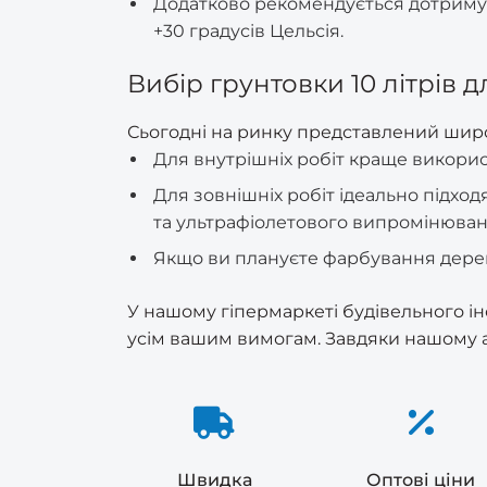
Додатково рекомендується дотримув
Yuni (ручки)
Премиум (врізні)
+30 градусів Цельсія.
Сітка затіняюча
Стусло
Різне
Ручки дверні різні
Вибір грунтовки 10 літрів 
Украина (врізні)
Сітка москитна
Трос каналізаційний
Ручки на металопластикові
(сантехнічний)
Шерлок (врізні)
Сьогодні на ринку представлений широ
вікна/двері
Сітка шпалерна (огіркова)
Для внутрішніх робіт краще використ
для підтримки рослин
Труборіз RapidE
Эльбор (врізні)
Україна (ручки)
Для зовнішніх робіт ідеально підход
Тенти
та ультрафіолетового випромінюван
Цвяходери та ломи
Якщо ви плануєте фарбування дерев'
Щітки по металу ручні
У нашому гіпермаркеті будівельного ін
усім вашим вимогам. Завдяки нашому а
Швидка
Оптові ціни