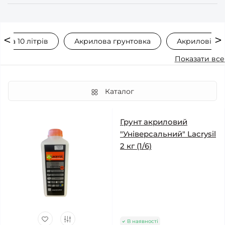
овка 10 літрів
Акрилова грунтовка
Акрилові гр
Показати все
Каталог
Грунт акриловий
"Універсальний" Lacrysil
2 кг (1/6)
В наявності