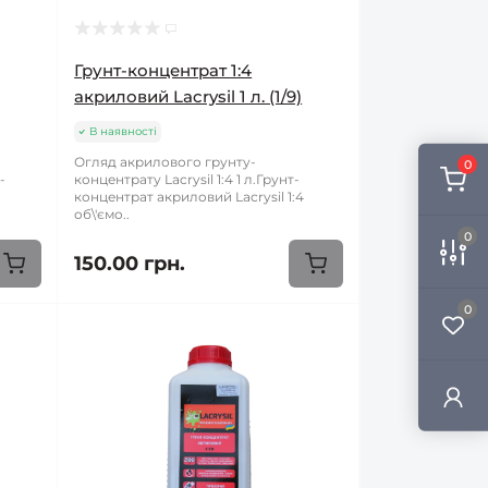
Грунт-концентрат 1:4
акриловий Lacrysil 1 л. (1/9)
В наявності
Огляд акрилового грунту-
0
-
концентрату Lacrysil 1:4 1 л.Грунт-
концентрат акриловий Lacrysil 1:4
об\'ємо..
0
150.00 грн.
0