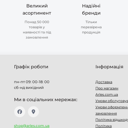
Великий
Надійні
асортимент
бренди
Понад 50 000
Тільки
товарів у
перевірена
наявності та під
продукція
замовлення
Графік роботи
Інформація
пн-пт 09: 00-18: 00
Доставка
сб-нд вихідний
Про магазин
Arles.com.ua
Ми в соціальних мережах:
Умови обслугову
Умови оформлен
замовлення
Політика відшкод
shop@arles.com.ua
Політика