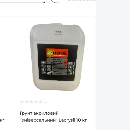
Грунт акриловий
кг
"Універсальний" Lacrysil 10 кг