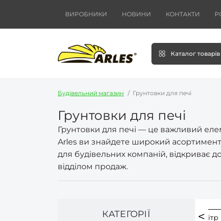
ВИРОБНИКИ
НОВИНИ
КОНТАКТИ
Р
Каталог товарів
Будівельний магазин
Грунтовки для печі
Грунтовки для печі
Грунтовки для печі — це важливий елем
Arles ви знайдете широкий асортимент 
для будівельних компаній, відкриває до
відділом продаж.
КАТЕГОРІЇ
 по фасаду
Фасадна грунтовка
Грунтовка 1 літр