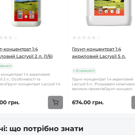
т-концентрат 1:4
Грунт-концентрат 1:4
овий Lacrysil 2 л. (1/6)
акриловий Lacrysil 5 л.
явності
В наявності
-концентрат 1:4 акриловий
il 2 л.: Особливості та
Грунт-концентрат 1:4 акриловий
агиГрунт-концентрат Lacrysil 1:4
Lacrysil 5 л.: Розширені можливос
великих проектівГрунт-концент..
00 грн.
674.00 грн.
чі: що потрібно знати