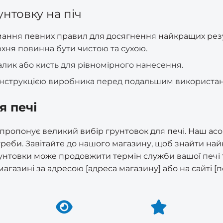
нтовку на піч
ання певних правил для досягнення найкращих резу
ня повинна бути чистою та сухою.
лик або кисть для рівномірного нанесення.
з інструкцією виробника перед подальшим використа
я печі
 пропонує великий вибір грунтовок для печі. Наш ас
треби. Завітайте до нашого магазину, щоб знайти на
нтовки може продовжити термін служби вашої печі та
магазині за адресою [адреса магазину] або на сайті [п