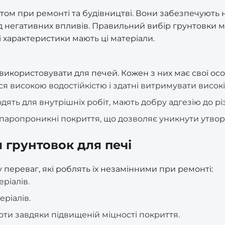
ом при ремонті та будівництві. Вони забезпечують не
ід негативних впливів. Правильний вибір грунтовки 
і характеристики мають ці матеріали.
а використовувати для печей. Кожен з них має свої ос
ся високою водостійкістю і здатні витримувати висок
одять для внутрішніх робіт, мають добру адгезію до р
паропроникні покриття, що дозволяє уникнути утвор
 грунтовок для печі
 переваг, які роблять їх незамінними при ремонті:
еріалів.
ріалів.
ти завдяки підвищеній міцності покриття.