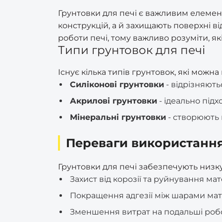
Мэттем (врізні)
Сітка заборна пластикова
ШЕРЛОК (серцевини)
Степлер
Петлі
Грунтовки для печі є важливим елемент
Yuni (ручки)
Премиум (врізні)
конструкцій, а й захищають поверхні в
Сітка затіняюча
Стусло
Різне
роботи печі, тому важливо розуміти, як
Ручки дверні різні
Типи грунтовок для печі
Украина (врізні)
Сітка москитна
Трос каналізаційний
Ручки на металопластикові
(сантехнічний)
Шерлок (врізні)
Існує кілька типів грунтовок, які можн
вікна/двері
Сітка шпалерна (огіркова)
Силіконові грунтовки
- відрізняють
для підтримки рослин
Труборіз RapidE
Эльбор (врізні)
Україна (ручки)
Акрилові грунтовки
- ідеально підх
Тенти
Цвяходери та ломи
Мінеральні грунтовки
- створюють 
Переваги використання
Щітки по металу ручні
Грунтовки для печі забезпечують низку
Захист від корозії та руйнування мат
Покращення адгезії між шарами мате
Зменшення витрат на подальші робо