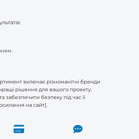
льтатів:
нням.
ортимент включає різноманітні бренди
йкращі рішення для вашого проекту.
 забезпечити безпеку під час її
осилання на сайт].