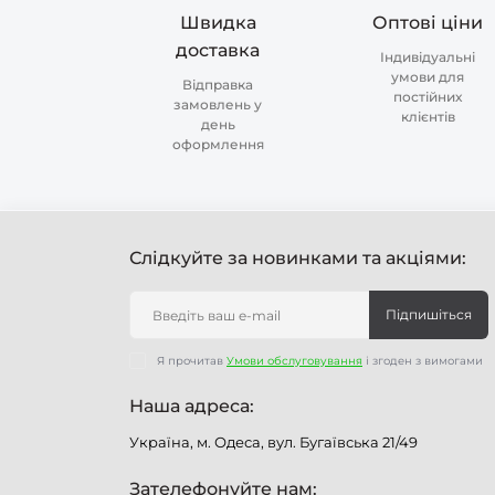
Швидка
Оптові ціни
доставка
Індивідуальні
умови для
Відправка
постійних
замовлень у
клієнтів
день
оформлення
Слідкуйте за новинками та акціями:
Підпишіться
Я прочитав
Умови обслуговування
і згоден з вимогами
Наша адреса:
Україна, м. Одеса, вул. Бугаївська 21/49
Зателефонуйте нам: