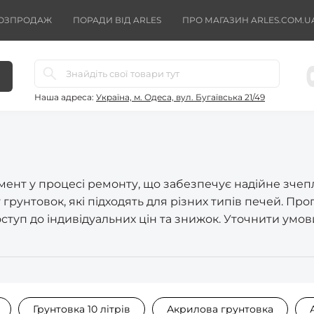
ОЗПРОДАЖ
ПОРАДИ ВІД ARLES
ПРО МАГАЗИН ARLES.COM.U
Наша адреса:
Україна, м. Одеса, вул. Бугаївська 21/49
ент у процесі ремонту, що забезпечує надійне зчепл
грунтовок, які підходять для різних типів печей. Про
ступ до індивідуальних цін та знижок. Уточнити умов
Грунтовка 10 літрів
Акрилова грунтовка