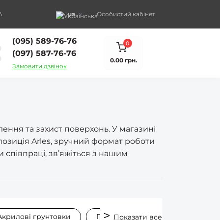
A
ua
Особистий кабінет
(095) 589-76-76
0
(097) 587-76-76
0.00 грн.
Замовити дзвінок
ення та захист поверхонь. У магазині
позиція Arles, зручний формат роботи
и співпраці, зв’яжіться з нашим
Акрилові грунтовки
Грунтовка для стін
Глибоко
Показати все