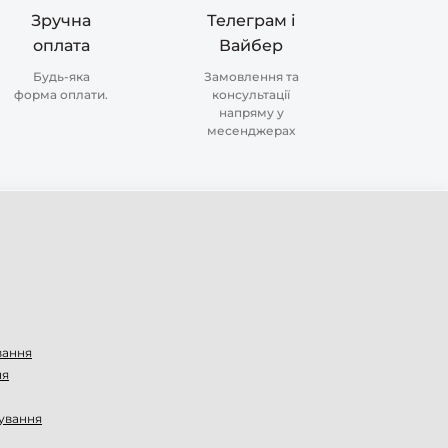
Зручна
Телеграм і
оплата
Вайбер
Будь-яка
Замовлення та
форма оплати.
консультації
напряму у
месенджерах
вання
ня
ування