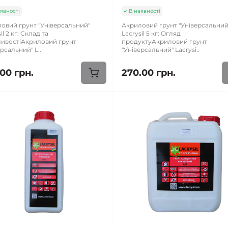
явності
В наявності
овий грунт "Універсальний"
Акриловий грунт "Універсальний
il 2 кг: Склад та
Lacrysil 5 кг: Огляд
ивостіАкриловий грунт
продуктуАкриловий грунт
рсальний" L..
"Універсальний" Lacrysi..
00 грн.
270.00 грн.