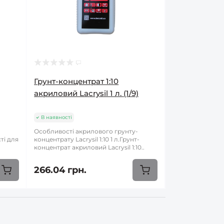
Грунт-концентрат 1:10
акриловий Lacrysil 1 л. (1/9)
В наявності
Особливості акрилового грунту-
ті для
концентрату Lacrysil 1:10 1 л.Грунт-
концентрат акриловий Lacrysil 1:10..
266.04 грн.