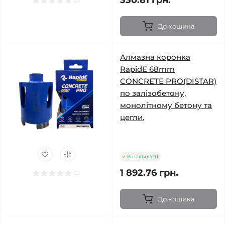
330.81 грн.
До кошика
Алмазна коронка
RapidE 68mm
CONCRETE PRO(DISTAR)
по залізобетону,
монолітному бетону та
цегли.
В наявності
1 892.76 грн.
До кошика