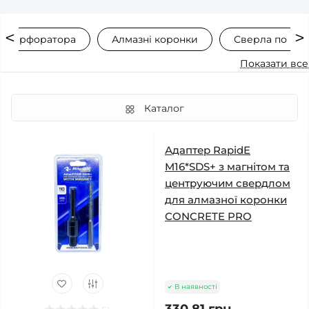
ля перфоратора
Алмазні коронки
Сверла по пли
Показати все
Каталог
Адаптер RapidE
M16*SDS+ з магнітом та
центруючим свердлом
для алмазної коронки
CONCRETE PRO
В наявності