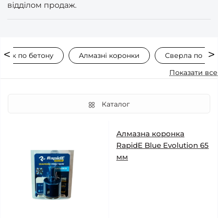
відділом продаж.
онок по бетону
Алмазні коронки
Сверла по пли
Показати все
Каталог
Алмазна коронка
RapidE Blue Evolution 65
мм