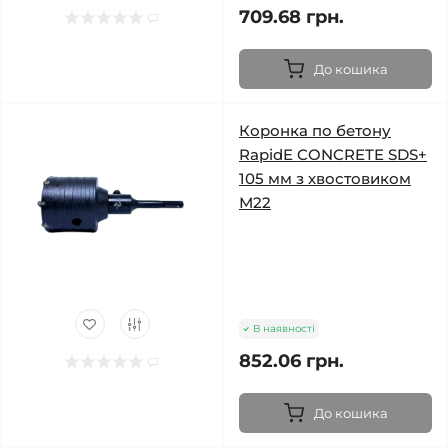
709.68 грн.
До кошика
Коронка по бетону
RapidE CONCRETE SDS+
105 мм з хвостовиком
М22
В наявності
852.06 грн.
До кошика