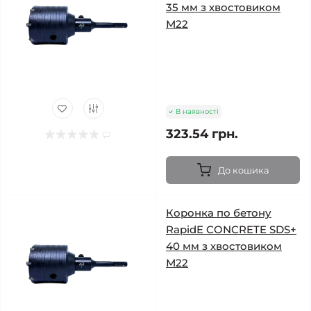
35 мм з хвостовиком
М22
В наявності
323.54 грн.
До кошика
Коронка по бетону
RapidE CONCRETE SDS+
40 мм з хвостовиком
М22