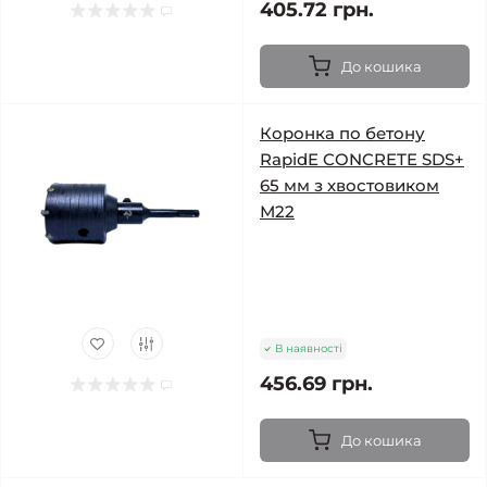
405.72 грн.
До кошика
Коронка по бетону
RapidE CONCRETE SDS+
65 мм з хвостовиком
М22
В наявності
456.69 грн.
До кошика