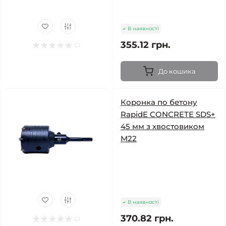
В наявності
355.12 грн.
До кошика
Коронка по бетону
RapidE CONCRETE SDS+
45 мм з хвостовиком
М22
В наявності
370.82 грн.