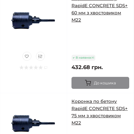
RapidE CONCRETE SDS+
60 мм з хвостовиком
М22
В наявності
432.68 грн.
До кошика
Коронка по бетону
RapidE CONCRETE SDS+
75 мм з хвостовиком
М22