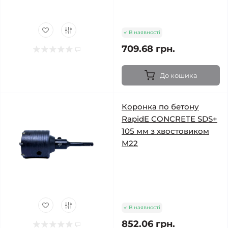
В наявності
709.68 грн.
До кошика
Коронка по бетону
RapidE CONCRETE SDS+
105 мм з хвостовиком
М22
В наявності
852.06 грн.