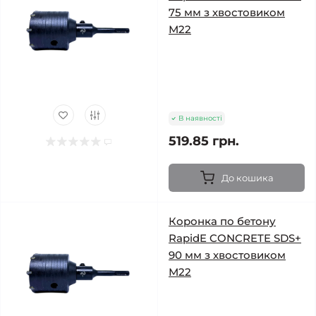
75 мм з хвостовиком
М22
В наявності
519.85 грн.
До кошика
Коронка по бетону
RapidE CONCRETE SDS+
90 мм з хвостовиком
М22