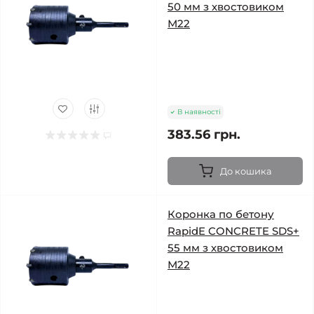
50 мм з хвостовиком
М22
В наявності
383.56 грн.
До кошика
Коронка по бетону
RapidE CONCRETE SDS+
55 мм з хвостовиком
М22