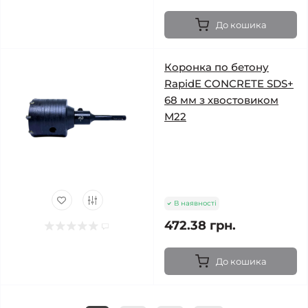
До кошика
Коронка по бетону
RapidE CONCRETE SDS+
68 мм з хвостовиком
М22
В наявності
472.38 грн.
До кошика