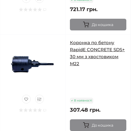
721.17 грн.
До кошика
Коронка по бетону
RapidE CONCRETE SDS+
30 мм з хвостовиком
М22
В наявності
307.48 грн.
До кошика