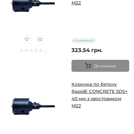
М22
В наявності
323.54 грн.
До кошика
Коронка по бетону
RapidE CONCRETE SDS+
40 мм з хвостовиком
М22