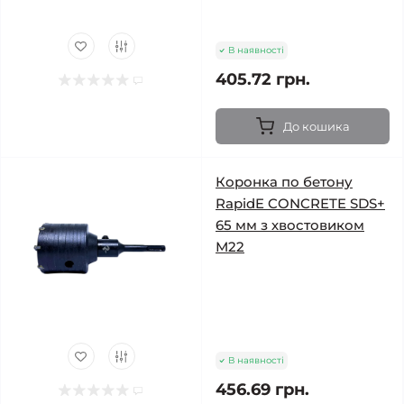
В наявності
405.72 грн.
До кошика
Коронка по бетону
RapidE CONCRETE SDS+
65 мм з хвостовиком
М22
В наявності
456.69 грн.