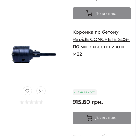
До кошика
Коронка по бетону
RapidE CONCRETE SDS+
110 мм з хвостовиком
М22
В наявності
915.60 грн.
До кошика