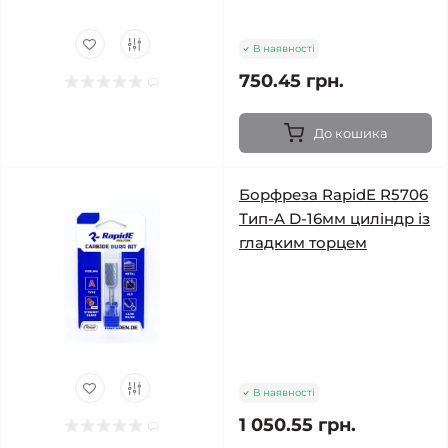
В наявності
750.45 грн.
До кошика
Борфреза RapidE R5706
Тип-A D-16мм циліндр із
гладким торцем
В наявності
1 050.55 грн.