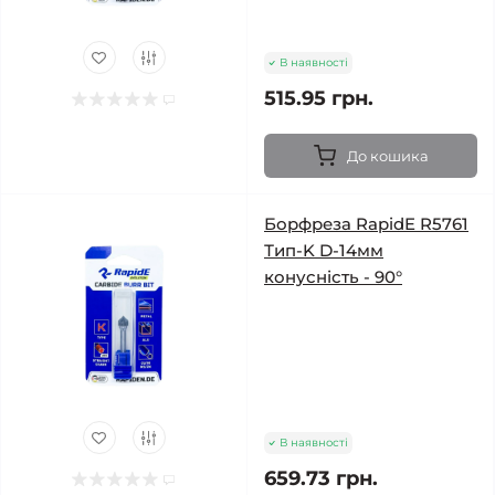
В наявності
515.95 грн.
До кошика
Борфреза RapidE R5761
Тип-K D-14мм
конусність - 90°
В наявності
659.73 грн.