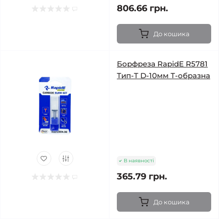
806.66 грн.
До кошика
Борфреза RapidE R5781
Тип-T D-10мм Т-образна
В наявності
365.79 грн.
До кошика