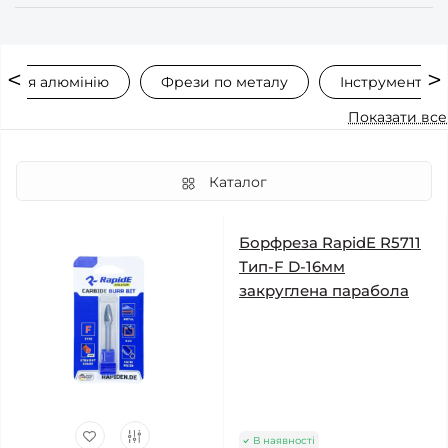
 для алюмінію
Фрези по металу
Інструменти 
Показати все
Каталог
Борфреза RapidE R5711
Тип-F D-16мм
закруглена парабола
В наявності