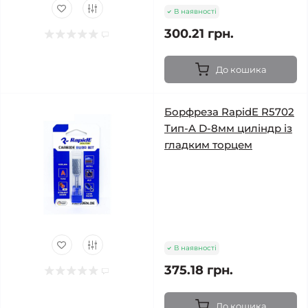
В наявності
300.21 грн.
До кошика
Борфреза RapidE R5702
Тип-A D-8мм циліндр із
гладким торцем
В наявності
375.18 грн.
До кошика