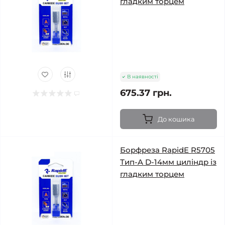
гладким торцем
В наявності
675.37 грн.
До кошика
Борфреза RapidE R5705
Тип-A D-14мм циліндр із
гладким торцем