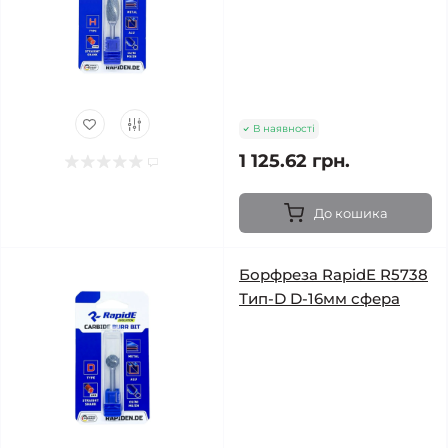
В наявності
1 125.62 грн.
До кошика
Борфреза RapidE R5738
Тип-D D-16мм сфера