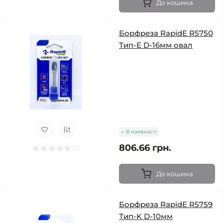
До кошика
Борфреза RapidE R5750
Тип-E D-16мм овал
В наявності
806.66 грн.
До кошика
Борфреза RapidE R5759
Тип-K D-10мм