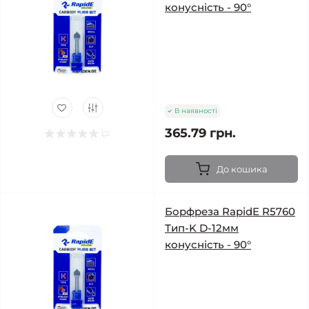
конусність - 90°
В наявності
365.79 грн.
До кошика
Борфреза RapidE R5760
Тип-K D-12мм
конусність - 90°