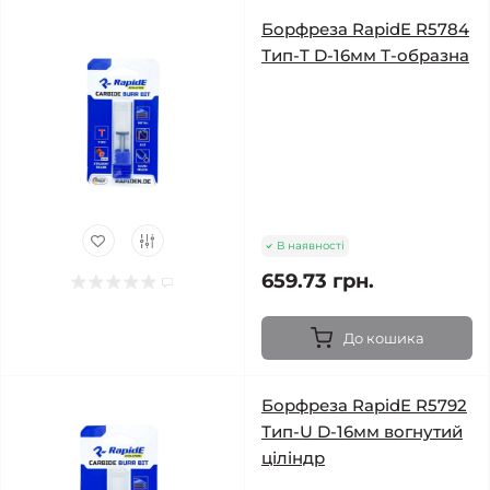
Борфреза RapidE R5784
Тип-T D-16мм Т-образна
В наявності
659.73 грн.
До кошика
Борфреза RapidE R5792
Тип-U D-16мм вогнутий
ціліндр