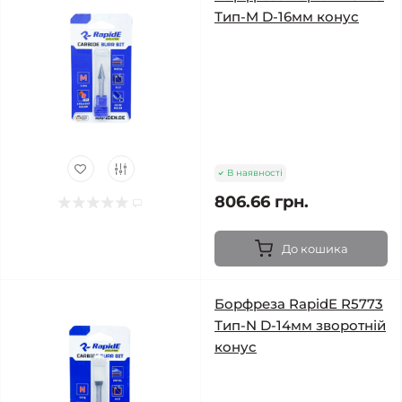
Тип-M D-16мм конус
В наявності
806.66 грн.
До кошика
Борфреза RapidE R5773
Тип-N D-14мм зворотній
конус