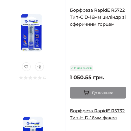
Борфреза RapidE R5722
Тип-C D-16мм циліндр зі
сферичним торцем
В наявності
1 050.55 грн.
До кошика
Борфреза RapidE R5732
Тип-H D-16мм факел