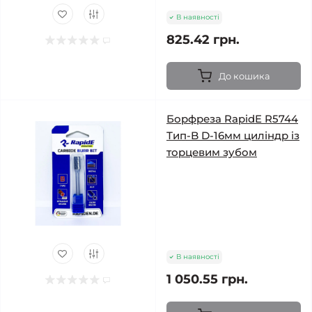
В наявності
825.42 грн.
До кошика
Борфреза RapidE R5744
Тип-B D-16мм циліндр із
торцевим зубом
В наявності
1 050.55 грн.