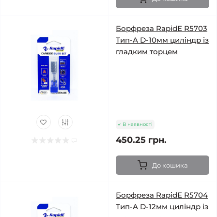
Борфреза RapidE R5703
Тип-A D-10мм циліндр із
гладким торцем
В наявності
450.25 грн.
До кошика
Борфреза RapidE R5704
Тип-A D-12мм циліндр із