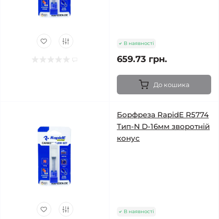
В наявності
659.73 грн.
До кошика
Борфреза RapidE R5774
Тип-N D-16мм зворотній
конус
В наявності