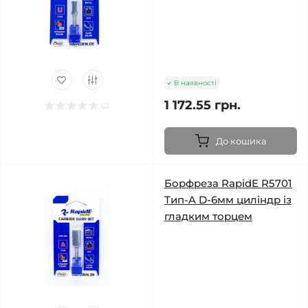
В наявності
1 172.55 грн.
До кошика
Борфреза RapidE R5701
Тип-A D-6мм циліндр із
гладким торцем