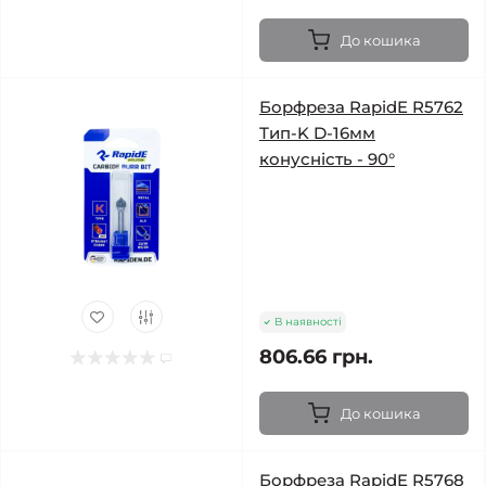
До кошика
Борфреза RapidE R5762
Тип-K D-16мм
конусність - 90°
В наявності
806.66 грн.
До кошика
Борфреза RapidE R5768