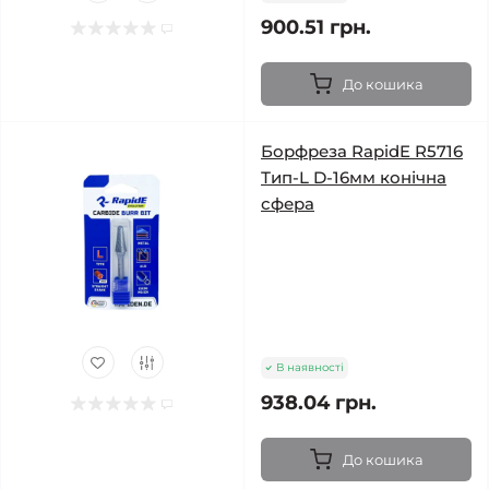
900.51 грн.
До кошика
Борфреза RapidE R5716
Тип-L D-16мм конічна
сфера
В наявності
938.04 грн.
До кошика