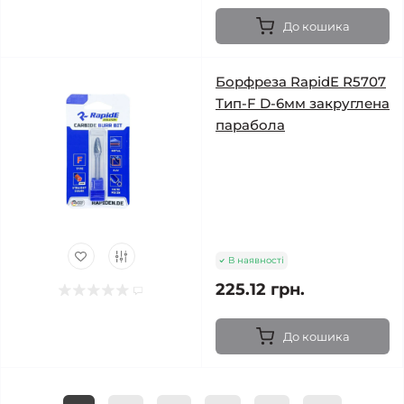
До кошика
Борфреза RapidE R5707
Тип-F D-6мм закруглена
парабола
В наявності
225.12 грн.
До кошика