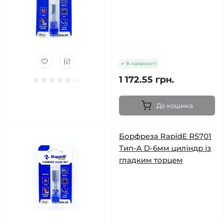
В наявності
1 172.55 грн.
До кошика
Борфреза RapidE R5701
Тип-A D-6мм циліндр із
гладким торцем