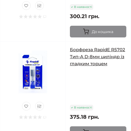
В наявності
300.21 грн.
До кошика
Борфреза RapidE R5702
Тип-A D-8мм циліндр із
гладким торцем
В наявності
375.18 грн.