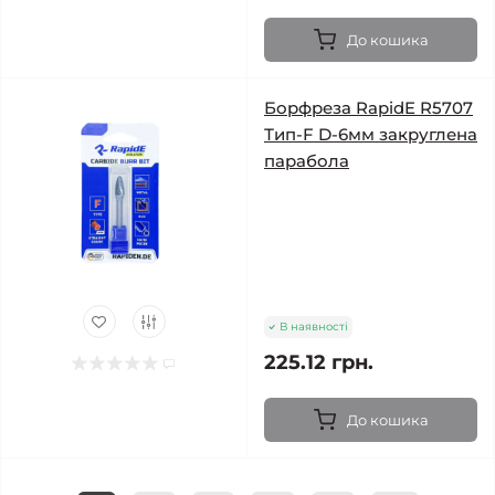
До кошика
Борфреза RapidE R5707
Тип-F D-6мм закруглена
парабола
В наявності
225.12 грн.
До кошика