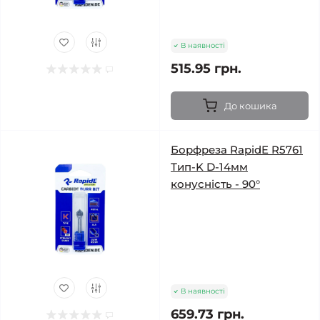
В наявності
515.95 грн.
До кошика
Борфреза RapidE R5761
Тип-K D-14мм
конусність - 90°
В наявності
659.73 грн.