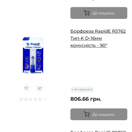
До кошика
Борфреза RapidE R5762
Тип-K D-16мм
конусність - 90°
В наявності
806.66 грн.
До кошика