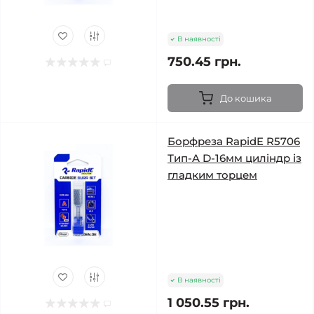
В наявності
750.45 грн.
До кошика
Борфреза RapidE R5706
Тип-A D-16мм циліндр із
гладким торцем
В наявності
1 050.55 грн.