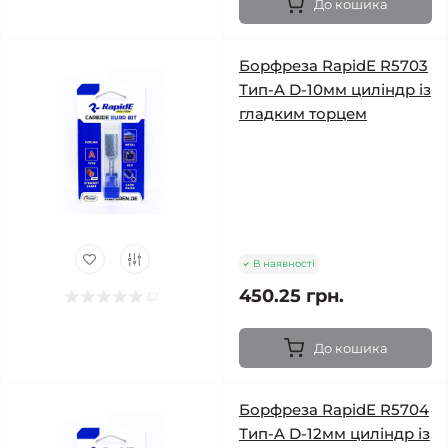
До кошика
Борфреза RapidE R5703
Тип-A D-10мм циліндр із
гладким торцем
В наявності
450.25 грн.
До кошика
Борфреза RapidE R5704
Тип-A D-12мм циліндр із