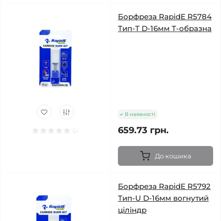
Борфреза RapidE R5784
Тип-T D-16мм Т-образна
В наявності
659.73 грн.
До кошика
Борфреза RapidE R5792
Тип-U D-16мм вогнутий
ціліндр