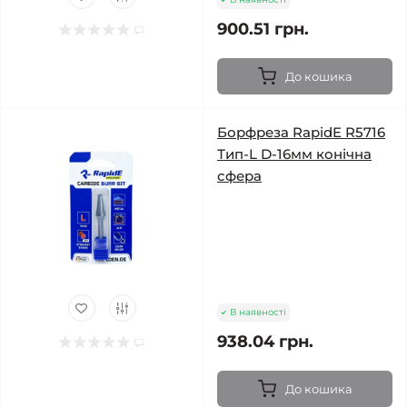
900.51 грн.
До кошика
Борфреза RapidE R5716
Тип-L D-16мм конічна
сфера
В наявності
938.04 грн.
До кошика