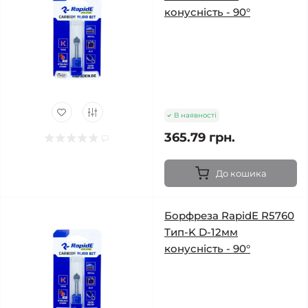
конусність - 90°
В наявності
365.79 грн.
До кошика
Борфреза RapidE R5760
Тип-K D-12мм
конусність - 90°