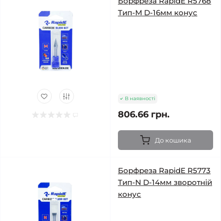
Борфреза RapidE R5768
Тип-M D-16мм конус
В наявності
806.66 грн.
До кошика
Борфреза RapidE R5773
Тип-N D-14мм зворотній
конус