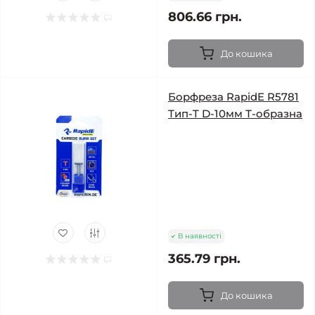
806.66 грн.
До кошика
Борфреза RapidE R5781
Тип-T D-10мм Т-образна
В наявності
365.79 грн.
До кошика