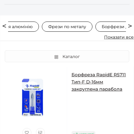
 для алюмінію
Фрези по металу
Борфрези для
Показати все
Каталог
Борфреза RapidE R5711
Тип-F D-16мм
закруглена парабола
В наявності