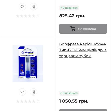
В наявності
825.42 грн.
До кошика
Борфреза RapidE R5744
Тип-B D-16мм циліндр із
торцевим зубом
В наявності
1 050.55 грн.