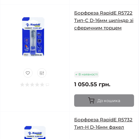
Борфреза RapidE R5722
Тип-C D-16мм циліндр зі
сферичним торцем
В наявності
1 050.55 грн.
До кошика
Борфреза RapidE R5732
Тип-H D-16мм факел