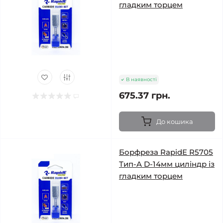
гладким торцем
В наявності
675.37 грн.
До кошика
Борфреза RapidE R5705
Тип-A D-14мм циліндр із
гладким торцем