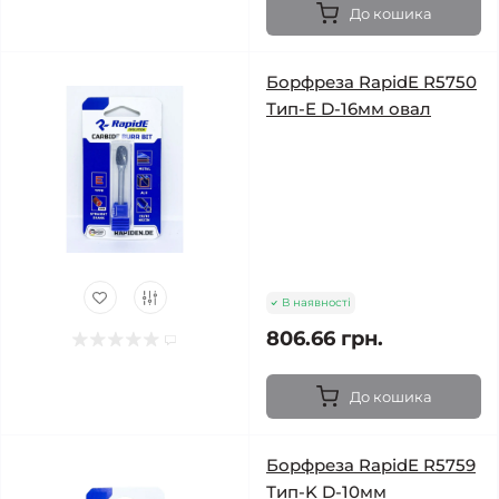
До кошика
Борфреза RapidE R5750
Тип-E D-16мм овал
В наявності
806.66 грн.
До кошика
Борфреза RapidE R5759
Тип-K D-10мм