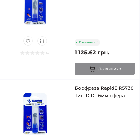
В наявності
1 125.62 грн.
До кошика
Борфреза RapidE R5738
Тип-D D-16мм сфера