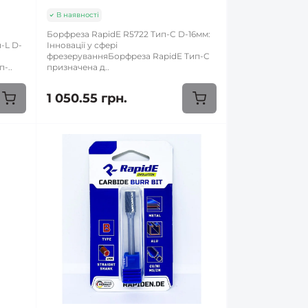
В наявності
Борфреза RapidE R5722 Тип-C D-16мм:
-L D-
Інновації у сфері
я
фрезеруванняБорфреза RapidE Тип-C
-..
призначена д..
1 050.55 грн.