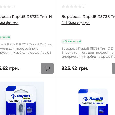
реза RapidE R5732 Тип-H
Борфреза RapidE R5738 Т
мм факел
D-16мм сфера
явності
В наявності
еза RapidE R5732 Тип-H D-16мм:
умент для професійного
Борфреза RapidE R5738 Тип-D D-
руванняКарбидна фреза RapidE
Висока точність для професійно
використанняКарбидна фреза Rap
5.62 грн.
825.42 грн.