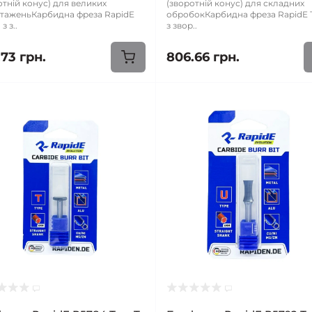
отній конус) для великих
(зворотній конус) для складних
таженьКарбидна фреза RapidE
обробокКарбидна фреза RapidE 
з з..
з звор..
73 грн.
806.66 грн.