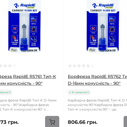
реза RapidE R5761 Тип-K
Борфреза RapidE R5762 Т
мм конусність - 90°
D-16мм конусність - 90°
явності
В наявності
дна фреза RapidE Тип-K D-14мм
Карбидна фреза RapidE Тип-K D-
сність - 90°)Карбидна фреза
конусністю 90°Карбидна фреза R
 Тип-K з конусністю 90° є ..
Тип-K з конусністю 90° – це..
73 грн.
806.66 грн.