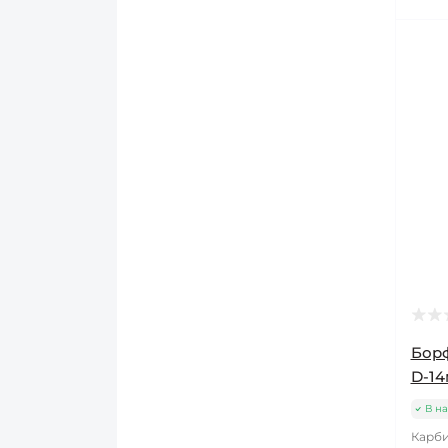
Борф
D-14
В на
Карби