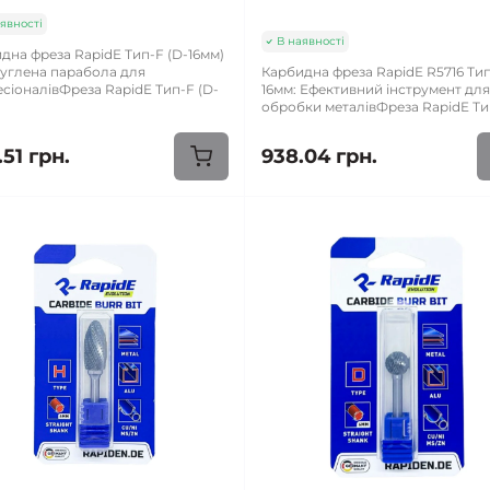
явності
В наявності
дна фреза RapidE Тип-F (D-16мм)
руглена парабола для
Карбидна фреза RapidE R5716 Тип
сіоналівФреза RapidE Тип-F (D-
16мм: Ефективний інструмент дл
обробки металівФреза RapidE Тип
51 грн.
938.04 грн.