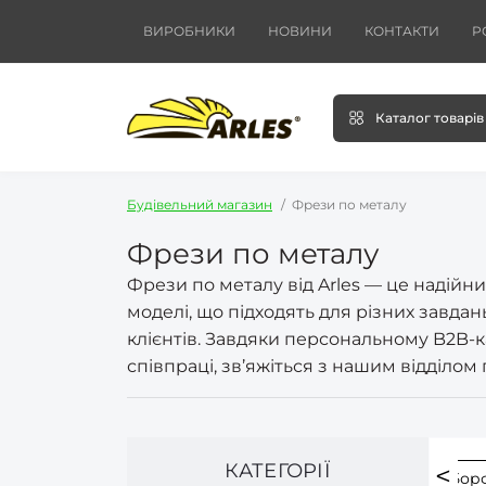
ВИРОБНИКИ
НОВИНИ
КОНТАКТИ
Р
Каталог товарів
Будівельний магазин
Фрези по металу
Фрези по металу
Фрези по металу від Arles — це надій
моделі, що підходять для різних завда
клієнтів. Завдяки персональному B2B-к
співпраці, зв’яжіться з нашим відділом
КАТЕГОРІЇ
Фрези для дрелі
Фрези по алюмінію
Борф