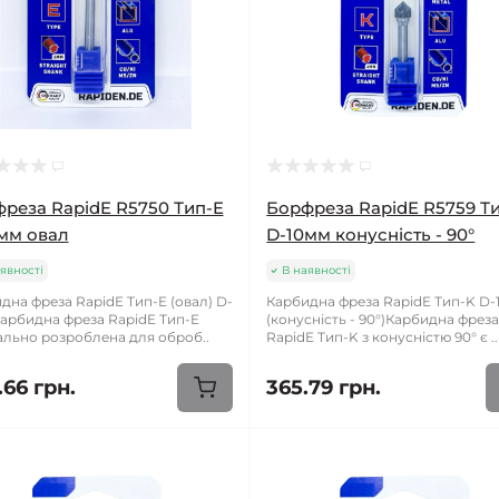
реза RapidE R5750 Тип-E
Борфреза RapidE R5759 Т
мм овал
D-10мм конусність - 90°
явності
В наявності
дна фреза RapidE Тип-E (овал) D-
Карбидна фреза RapidE Тип-K D-
арбидна фреза RapidE Тип-E
(конусність - 90°)Карбидна фрез
ально розроблена для оброб..
RapidE Тип-K з конусністю 90° є ..
.66 грн.
365.79 грн.