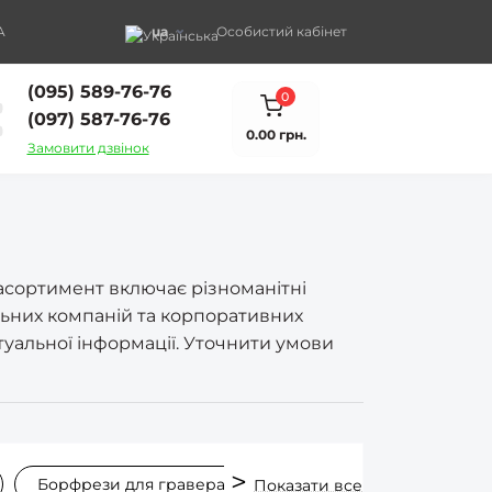
A
ua
Особистий кабінет
(095) 589-76-76
0
(097) 587-76-76
0.00 грн.
Замовити дзвінок
 асортимент включає різноманітні
ельних компаній та корпоративних
туальної інформації. Уточнити умови
Борфрези для гравера
Борфрези для металу
Показати все