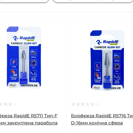
реза RapidE R5711 Тип-F
Борфреза RapidE R5716 Ти
мм закруглена парабола
D-16мм конічна сфера