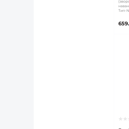
(звор
наван
Тип-N 
659.