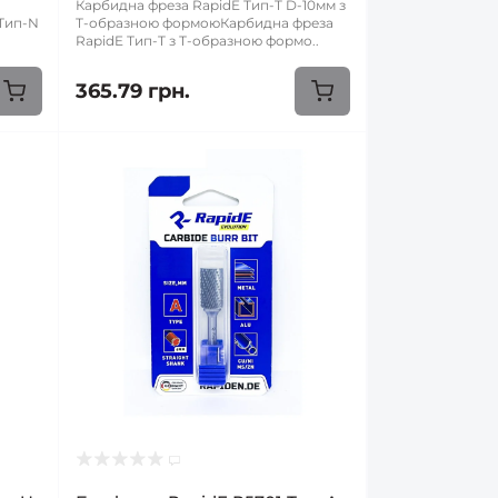
Карбидна фреза RapidE Тип-T D-10мм з
Тип-N
Т-образною формоюКарбидна фреза
RapidE Тип-T з Т-образною формо..
365.79 грн.