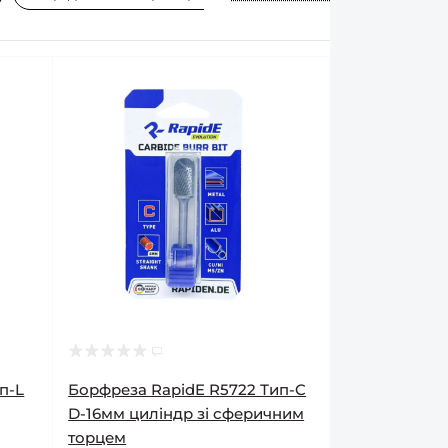
п-L
Борфреза RapidE R5722 Тип-C
D-16мм циліндр зі сферичним
торцем