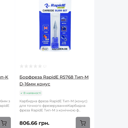
ип-K
Борфреза RapidE R5768 Тип-M
D-16мм конус
В наявності
16мм з
Карбидна фреза RapidE Тип-M (конус)
apidE
для точного фрезеруванняКарбидна
фреза RapidE Тип-M з конічною ф..
806.66 грн.