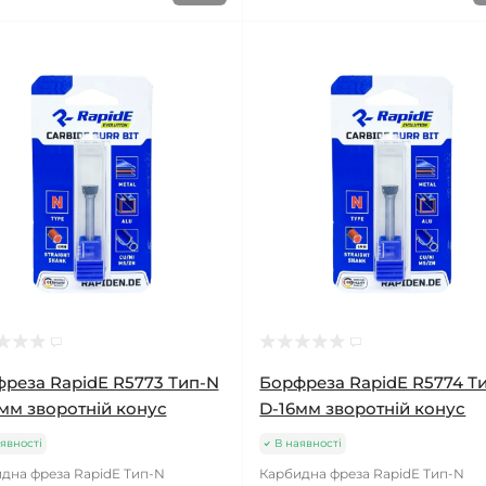
реза RapidE R5773 Тип-N
Борфреза RapidE R5774 Т
мм зворотній конус
D-16мм зворотній конус
явності
В наявності
дна фреза RapidE Тип-N
Карбидна фреза RapidE Тип-N