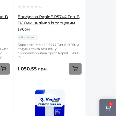
ип-D
Борфреза RapidE R5744 Тип-B
D-16мм циліндр із торцевим
зубом
В наявності
Борфреза RapidE R5744 Тип-B D-16мм:
16мм:
потужність та точність у
го
обробціКарбидна фреза RapidE Тип-B
i..
D-16..
1 050.55 грн.
0