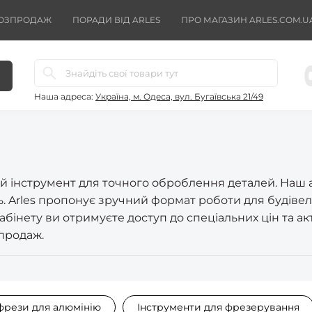
ОЗПРОДАЖ
ПОРАДИ ВІД ARLES
ПРО МАГАЗИН ARLES.COM.U
Наша адреса:
Україна, м. Одеса, вул. Бугаївська 21/49
ний інструмент для точного оброблення деталей. Наш
нь. Arles пропонує зручний формат роботи для будів
абінету ви отримуєте доступ до спеціальних цін та ак
 продаж.
рези для алюмінію
Інструменти для фрезерування