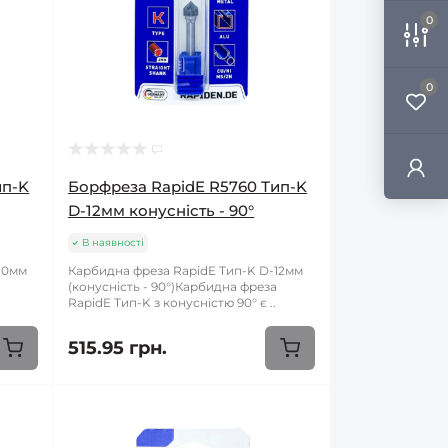
0
0
ип-K
Борфреза RapidE R5760 Тип-K
D-12мм конусність - 90°
В наявності
10мм
Карбидна фреза RapidE Тип-K D-12мм
а
(конусність - 90°)Карбидна фреза
RapidE Тип-K з конусністю 90° є ..
515.95 грн.