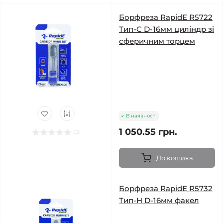
Борфреза RapidE R5722
Тип-C D-16мм циліндр зі
сферичним торцем
В наявності
1 050.55 грн.
До кошика
Борфреза RapidE R5732
Тип-H D-16мм факел