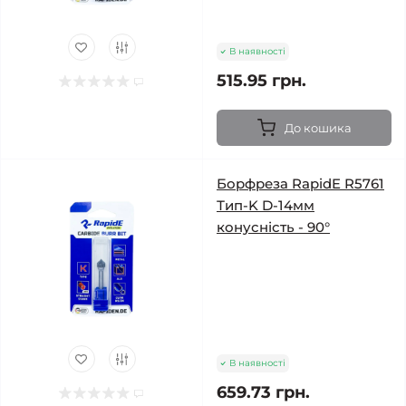
В наявності
515.95 грн.
До кошика
Борфреза RapidE R5761
Тип-K D-14мм
конусність - 90°
В наявності
659.73 грн.