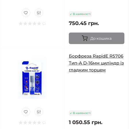
В наявності
750.45 грн.
До кошика
Борфреза RapidE R5706
Тип-A D-16мм циліндр із
гладким торцем
В наявності
1 050.55 грн.