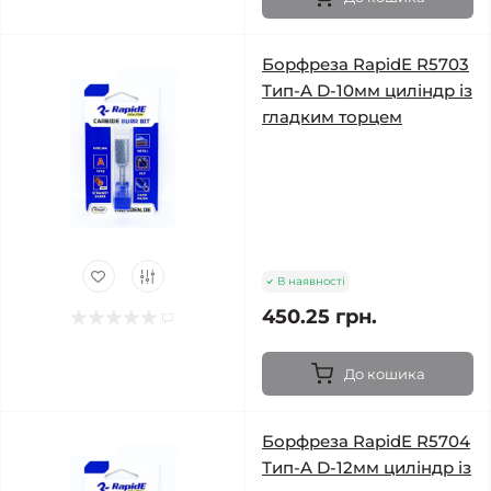
Борфреза RapidE R5703
Тип-A D-10мм циліндр із
гладким торцем
В наявності
450.25 грн.
До кошика
Борфреза RapidE R5704
Тип-A D-12мм циліндр із