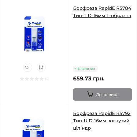
Борфреза RapidE R5784
Тип-T D-16мм Т-образна
В наявності
659.73 грн.
До кошика
Борфреза RapidE R5792
Тип-U D-16мм вогнутий
ціліндр