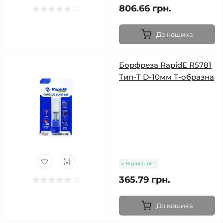
806.66 грн.
До кошика
Борфреза RapidE R5781
Тип-T D-10мм Т-образна
В наявності
365.79 грн.
До кошика