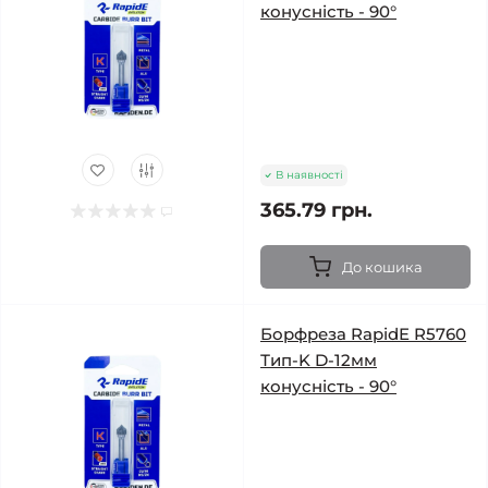
конусність - 90°
В наявності
365.79 грн.
До кошика
Борфреза RapidE R5760
Тип-K D-12мм
конусність - 90°