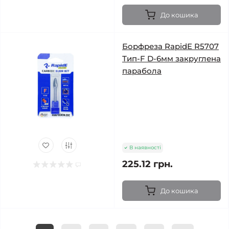
До кошика
Борфреза RapidE R5707
Тип-F D-6мм закруглена
парабола
В наявності
225.12 грн.
До кошика