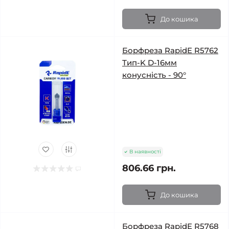
До кошика
Борфреза RapidE R5762
Тип-K D-16мм
конусність - 90°
В наявності
806.66 грн.
До кошика
Борфреза RapidE R5768