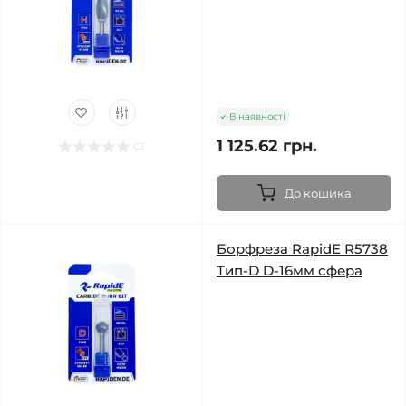
В наявності
1 125.62 грн.
До кошика
Борфреза RapidE R5738
Тип-D D-16мм сфера