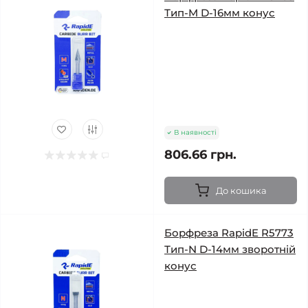
Тип-M D-16мм конус
В наявності
806.66 грн.
До кошика
Борфреза RapidE R5773
Тип-N D-14мм зворотній
конус