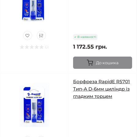
В наявності
1 172.55 грн.
До кошика
Борфреза RapidE R5701
Тип-A D-6мм циліндр із
гладким торцем