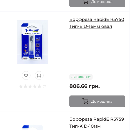
До кошика
Борфреза RapidE R5750
Тип-E D-16мм овал
В наявності
806.66 грн.
До кошика
Борфреза RapidE R5759
Тип-K D-10мм