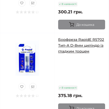
В наявності
300.21 грн.
До кошика
Борфреза RapidE R5702
Тип-A D-8мм циліндр із
гладким торцем
В наявності
375.18 грн.
До кошика