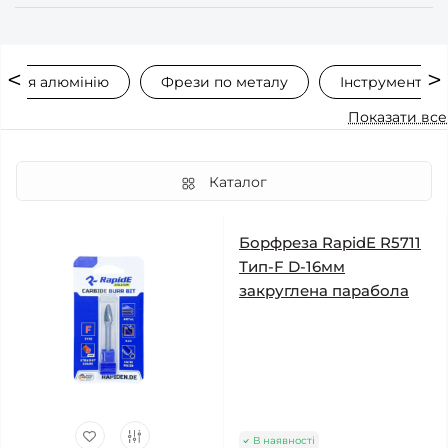
 для алюмінію
Фрези по металу
Інструменти 
Показати все
Каталог
Борфреза RapidE R5711
Тип-F D-16мм
закруглена парабола
В наявності