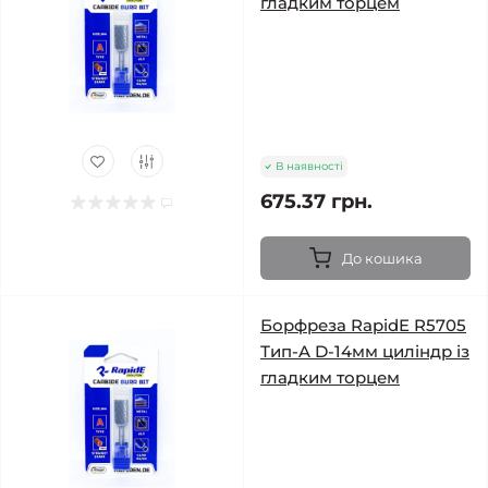
гладким торцем
В наявності
675.37 грн.
До кошика
Борфреза RapidE R5705
Тип-A D-14мм циліндр із
гладким торцем