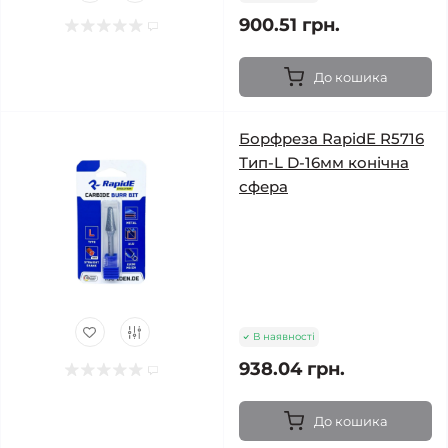
900.51 грн.
До кошика
Борфреза RapidE R5716
Тип-L D-16мм конічна
сфера
В наявності
938.04 грн.
До кошика