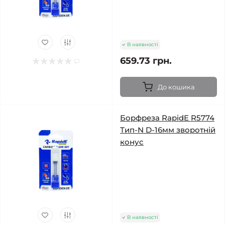
В наявності
659.73 грн.
До кошика
Борфреза RapidE R5774
Тип-N D-16мм зворотній
конус
В наявності