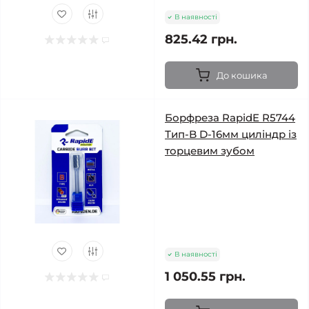
В наявності
825.42 грн.
До кошика
Борфреза RapidE R5744
Тип-B D-16мм циліндр із
торцевим зубом
В наявності
1 050.55 грн.